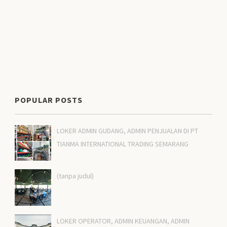
POPULAR POSTS
LOKER ADMIN GUDANG, ADMIN PENJUALAN DI PT
TIANMA INTERNATIONAL TRADING SEMARANG
(tanpa judul)
LOKER OPERATOR, ADMIN KEUANGAN, ADMIN