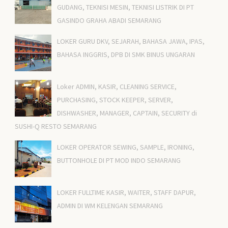
GUDANG, TEKNISI MESIN, TEKNISI LISTRIK DI PT
GASINDO GRAHA ABADI SEMARANG
LOKER GURU DKV, SEJARAH, BAHASA JAWA, IPAS,
BAHASA INGGRIS, DPB DI SMK BINUS UNGARAN
Loker ADMIN, KASIR, CLEANING SERVICE,
PURCHASING, STOCK KEEPER, SERVER,
DISHWASHER, MANAGER, CAPTAIN, SECURITY di
SUSHI-Q RESTO SEMARANG
LOKER OPERATOR SEWING, SAMPLE, IRONING,
BUTTONHOLE DI PT MOD INDO SEMARANG
LOKER FULLTIME KASIR, WAITER, STAFF DAPUR,
ADMIN DI WM KELENGAN SEMARANG