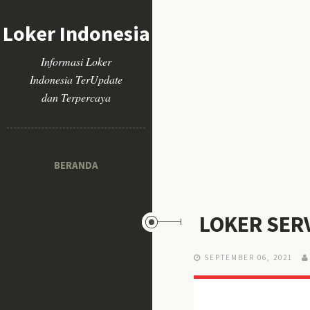
Loker Indonesia
Informasi Loker
Indonesia TerUpdate
dan Terpercaya
BERANDA
LOKER SERV
SEPTEMBER 06, 2021