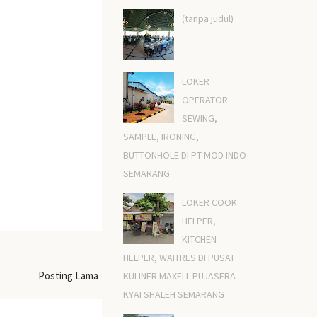
(tanpa judul)
LOKER
OPERATOR
SEWING,
SAMPLE, IRONING,
BUTTONHOLE DI PT MOD INDO
SEMARANG
LOKER COOK
HELPER,
KITCHEN
HELPER, WAITRES DI PUSAT
Posting Lama
KULINER MAXELL PUJASERA
KYAI SHALEH SEMARANG