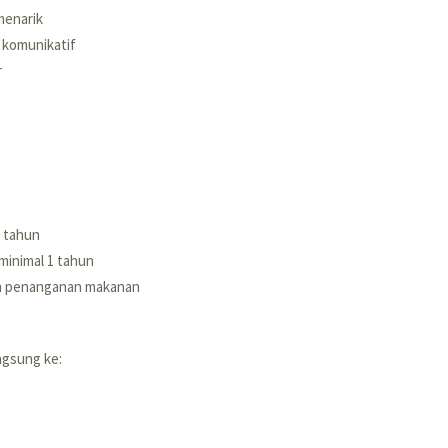
menarik
n komunikatif
r
0 tahun
inimal 1 tahun
am penanganan makanan
ngsung ke: