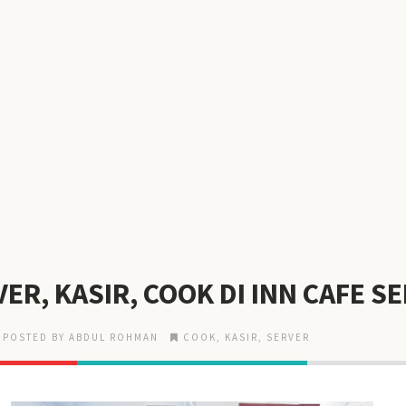
ER, KASIR, COOK DI INN CAFE 
POSTED BY ABDUL ROHMAN
COOK
,
KASIR
,
SERVER