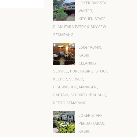
LOKER BARISTA,
WAITER,
KITCHEN STAFF
DI AKHTARA EATRY & SKYVIEW
SEMARANG
Loker ADMIN,
KASIR,
CLEANING
SERVICE, PURCHASING, STOCK
KEEPER, SERVER,
DISHWASHER, MANAGER,
CAPTAIN, SECURITY di SUSHI-Q
RESTO SEMARANG
LOKER STAFF
PENDAFTARAN,
KASIR,