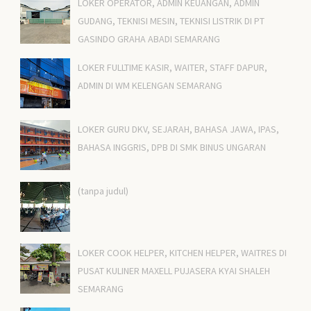
LOKER OPERATOR, ADMIN KEUANGAN, ADMIN
GUDANG, TEKNISI MESIN, TEKNISI LISTRIK DI PT
GASINDO GRAHA ABADI SEMARANG
LOKER FULLTIME KASIR, WAITER, STAFF DAPUR,
ADMIN DI WM KELENGAN SEMARANG
LOKER GURU DKV, SEJARAH, BAHASA JAWA, IPAS,
BAHASA INGGRIS, DPB DI SMK BINUS UNGARAN
(tanpa judul)
LOKER COOK HELPER, KITCHEN HELPER, WAITRES DI
PUSAT KULINER MAXELL PUJASERA KYAI SHALEH
SEMARANG