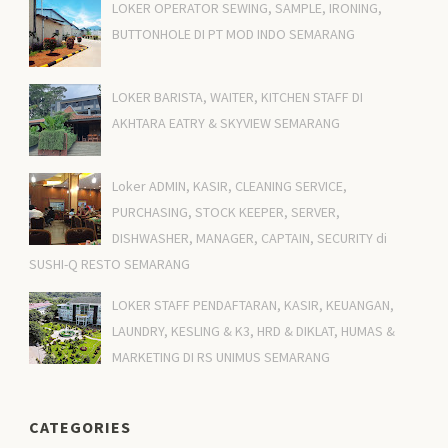
LOKER OPERATOR SEWING, SAMPLE, IRONING,
BUTTONHOLE DI PT MOD INDO SEMARANG
LOKER BARISTA, WAITER, KITCHEN STAFF DI
AKHTARA EATRY & SKYVIEW SEMARANG
Loker ADMIN, KASIR, CLEANING SERVICE,
PURCHASING, STOCK KEEPER, SERVER,
DISHWASHER, MANAGER, CAPTAIN, SECURITY di
SUSHI-Q RESTO SEMARANG
LOKER STAFF PENDAFTARAN, KASIR, KEUANGAN,
LAUNDRY, KESLING & K3, HRD & DIKLAT, HUMAS &
MARKETING DI RS UNIMUS SEMARANG
CATEGORIES