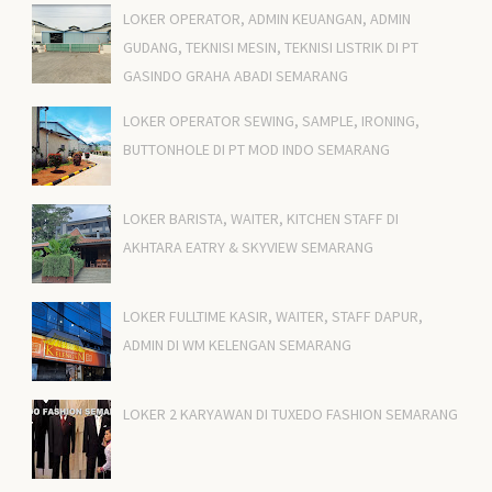
LOKER OPERATOR, ADMIN KEUANGAN, ADMIN
GUDANG, TEKNISI MESIN, TEKNISI LISTRIK DI PT
GASINDO GRAHA ABADI SEMARANG
LOKER OPERATOR SEWING, SAMPLE, IRONING,
BUTTONHOLE DI PT MOD INDO SEMARANG
LOKER BARISTA, WAITER, KITCHEN STAFF DI
AKHTARA EATRY & SKYVIEW SEMARANG
LOKER FULLTIME KASIR, WAITER, STAFF DAPUR,
ADMIN DI WM KELENGAN SEMARANG
LOKER 2 KARYAWAN DI TUXEDO FASHION SEMARANG