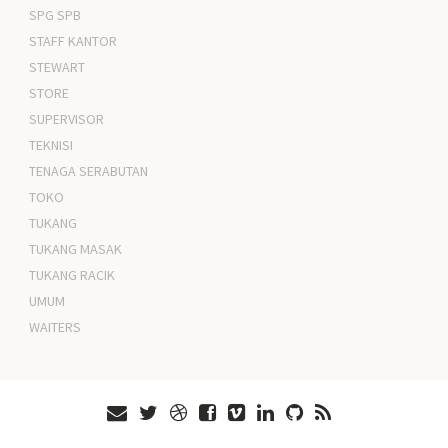
SPG SPB
STAFF KANTOR
STEWART
STORE
SUPERVISOR
TEKNISI
TENAGA SERABUTAN
TOKO
TUKANG
TUKANG MASAK
TUKANG RACIK
UMUM
WAITERS