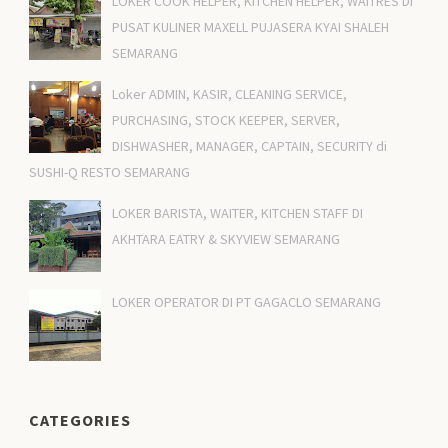
LOKER COOK HELPER, KITCHEN HELPER, WAITRES DI
PUSAT KULINER MAXELL PUJASERA KYAI SHALEH
SEMARANG
Loker ADMIN, KASIR, CLEANING SERVICE,
PURCHASING, STOCK KEEPER, SERVER,
DISHWASHER, MANAGER, CAPTAIN, SECURITY di
SUSHI-Q RESTO SEMARANG
LOKER BARISTA, WAITER, KITCHEN STAFF DI
AKHTARA EATRY & SKYVIEW SEMARANG
LOKER OPERATOR DI PT GAGACLO SEMARANG
CATEGORIES