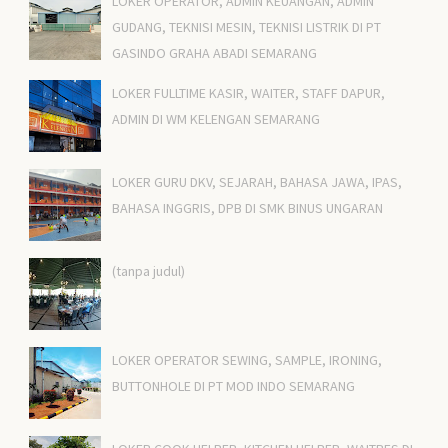
LOKER OPERATOR, ADMIN KEUANGAN, ADMIN
GUDANG, TEKNISI MESIN, TEKNISI LISTRIK DI PT
GASINDO GRAHA ABADI SEMARANG
LOKER FULLTIME KASIR, WAITER, STAFF DAPUR,
ADMIN DI WM KELENGAN SEMARANG
LOKER GURU DKV, SEJARAH, BAHASA JAWA, IPAS,
BAHASA INGGRIS, DPB DI SMK BINUS UNGARAN
(tanpa judul)
LOKER OPERATOR SEWING, SAMPLE, IRONING,
BUTTONHOLE DI PT MOD INDO SEMARANG