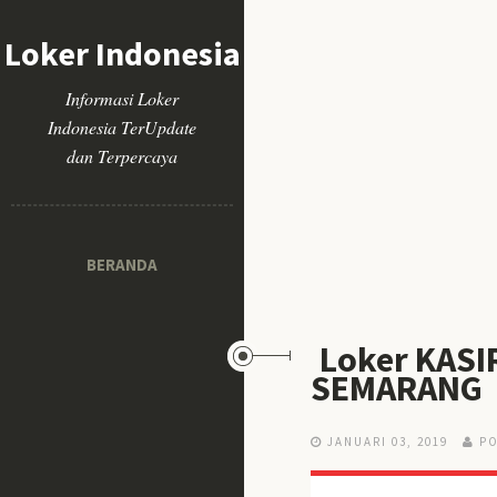
Loker Indonesia
Informasi Loker
Indonesia TerUpdate
dan Terpercaya
BERANDA
Loker KASI
SEMARANG
JANUARI 03, 2019
PO