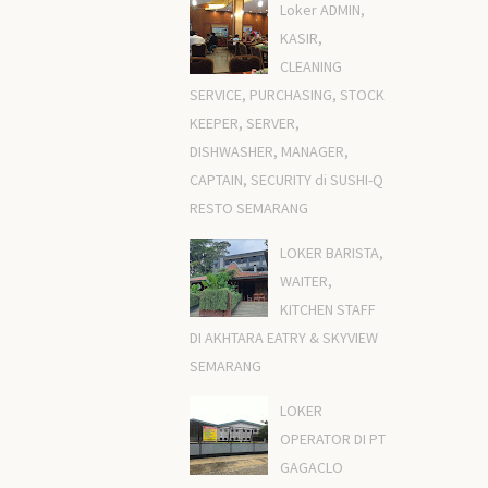
Loker ADMIN,
KASIR,
CLEANING
SERVICE, PURCHASING, STOCK
KEEPER, SERVER,
DISHWASHER, MANAGER,
CAPTAIN, SECURITY di SUSHI-Q
RESTO SEMARANG
LOKER BARISTA,
WAITER,
KITCHEN STAFF
DI AKHTARA EATRY & SKYVIEW
SEMARANG
LOKER
OPERATOR DI PT
GAGACLO