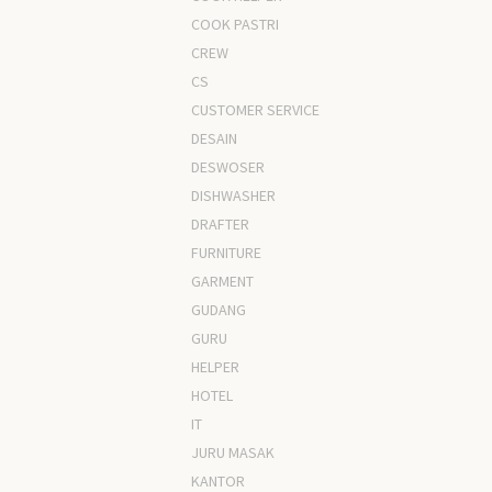
COOK PASTRI
CREW
CS
CUSTOMER SERVICE
DESAIN
DESWOSER
DISHWASHER
DRAFTER
FURNITURE
GARMENT
GUDANG
GURU
HELPER
HOTEL
IT
JURU MASAK
KANTOR