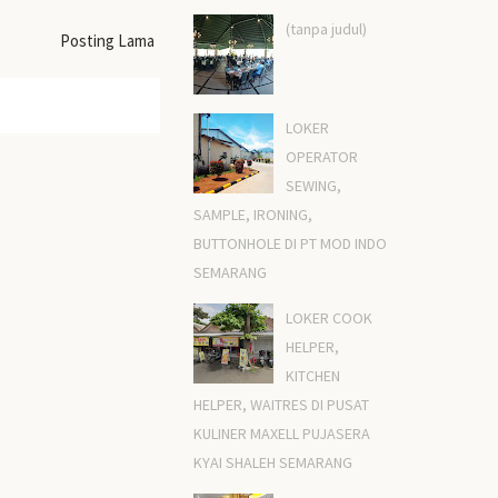
(tanpa judul)
Posting Lama
LOKER
OPERATOR
SEWING,
SAMPLE, IRONING,
BUTTONHOLE DI PT MOD INDO
SEMARANG
LOKER COOK
HELPER,
KITCHEN
HELPER, WAITRES DI PUSAT
KULINER MAXELL PUJASERA
KYAI SHALEH SEMARANG