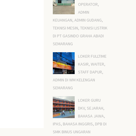
OPERATOR,
ADMIN
KEUANGAN, ADMIN GUDANG,
TEKNISI MESIN, TEKNISI LISTRIK
DI PT GASINDO GRAHA ABADI
SEMARANG
LOKER FULLTIME
KASIR, WAITER,
STAFF DAPUR,
ADMIN DI WM KELENGAN
SEMARANG
LOKER GURU
DKV, SEJARAH,
BAHASA JAWA,
IPAS, BAHASA INGGRIS, DPB DI
SMK BINUS UNGARAN