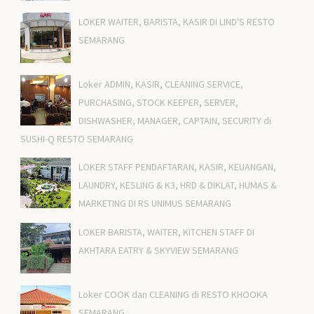
LOKER WAITER, BARISTA, KASIR DI LIND'S RESTO
SEMARANG
Loker ADMIN, KASIR, CLEANING SERVICE,
PURCHASING, STOCK KEEPER, SERVER,
DISHWASHER, MANAGER, CAPTAIN, SECURITY di
SUSHI-Q RESTO SEMARANG
LOKER STAFF PENDAFTARAN, KASIR, KEUANGAN,
LAUNDRY, KESLING & K3, HRD & DIKLAT, HUMAS &
MARKETING DI RS UNIMUS SEMARANG
LOKER BARISTA, WAITER, KITCHEN STAFF DI
AKHTARA EATRY & SKYVIEW SEMARANG
Loker COOK dan CLEANING di RESTO KHOOKA
SEMARANG