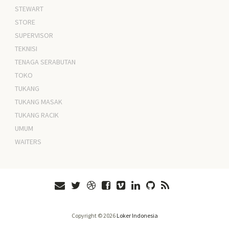
STEWART
STORE
SUPERVISOR
TEKNISI
TENAGA SERABUTAN
TOKO
TUKANG
TUKANG MASAK
TUKANG RACIK
UMUM
WAITERS
Copyright ©
2026
Loker Indonesia