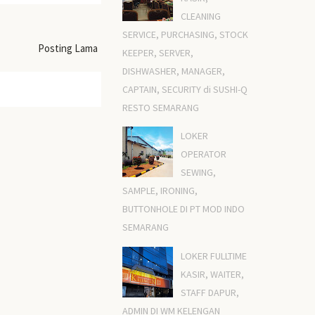
CLEANING
SERVICE, PURCHASING, STOCK
Posting Lama
KEEPER, SERVER,
DISHWASHER, MANAGER,
CAPTAIN, SECURITY di SUSHI-Q
RESTO SEMARANG
LOKER
OPERATOR
SEWING,
SAMPLE, IRONING,
BUTTONHOLE DI PT MOD INDO
SEMARANG
LOKER FULLTIME
KASIR, WAITER,
STAFF DAPUR,
ADMIN DI WM KELENGAN