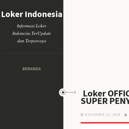
Loker Indonesia
Informasi Loker
Indonesia TerUpdate
dan Terpercaya
BERANDA
Loker OFFI
SUPER PEN
NOVEMBER 12, 2018