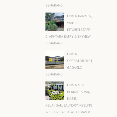
SEMARANG
LOKER BARISTA,
WAITER,
KITCHEN STAFF
DI AKHTARA EATRY & SKYVIEW
SEMARANG
LOKER
OPERATOR DI PT
GAGACLO
SEMARANG
LOKER STAFF
PENDAFTARAN,
KASIR,
KEUANGAN, LAUNDRY, KESLING
& K3, HRD & DIKLAT, HUMAS &