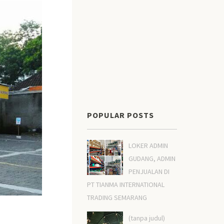
POPULAR POSTS
LOKER ADMIN
GUDANG, ADMIN
PENJUALAN DI
PT TIANMA INTERNATIONAL
TRADING SEMARANG
(tanpa judul)