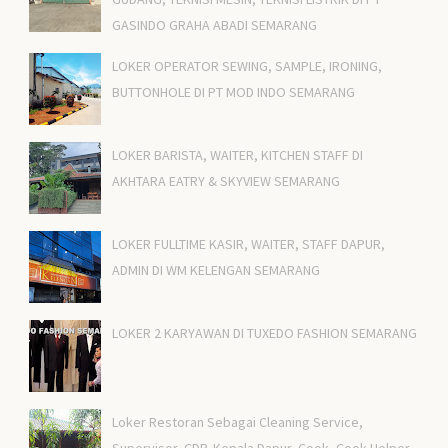
GASINDO GRAHA ABADI SEMARANG
LOKER OPERATOR SEWING, SAMPLE, IRONING,
BUTTONHOLE DI PT MOD INDO SEMARANG
LOKER BARISTA, WAITER, KITCHEN STAFF DI
AKHTARA EATRY & SKYVIEW SEMARANG
LOKER FULLTIME KASIR, WAITER, STAFF DAPUR,
ADMIN DI WM KELENGAN SEMARANG
LOKER 2 KARYAWAN DI TUXEDO FASHION SEMARANG
Loker Restoran Sebagai Cleaning Service,
Supervisor, CDP, Kepala Dapur, Cook, Cook Helper,