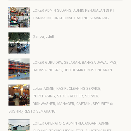
LOKER ADMIN GUDANG, ADMIN PENJUALAN DI PT
TIANMA INTERNATIONAL TRADING SEMARANG
(tanpa judul)
LOKER GURU DKV, SEJARAH, BAHASA JAWA, IPAS,
BAHASA INGGRIS, DPB DI SMK BINUS UNGARAN
Loker ADMIN, KASIR, CLEANING SERVICE,
PURCHASING, STOCK KEEPER, SERVER,
DISHWASHER, MANAGER, CAPTAIN, SECURITY di
SUSHI-Q RESTO SEMARANG
LOKER OPERATOR, ADMIN KEUANGAN, ADMIN
GUDANG, TEKNISI MESIN, TEKNISI LISTRIK DI PT