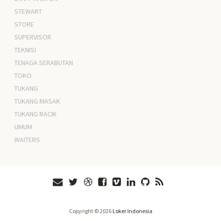
STEWART
STORE
SUPERVISOR
TEKNISI
TENAGA SERABUTAN
TOKO
TUKANG
TUKANG MASAK
TUKANG RACIK
UMUM
WAITERS
Copyright ©
2026
Loker Indonesia