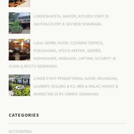
LOKER BARISTA, WAITER, KITCHEN STAFF DI
AKHTARA EATRY & SKYVIEW SEMARANG
Loker ADMIN, KASIR, CLEANING SERVICE,
PURCHASING, STOCK KEEPER, SERVER,
DISHWASHER, MANAGER, CAPTAIN, SECURITY di
SUSHI-Q RESTO SEMARANG
LOKER STAFF PENDAFTARAN, KASIR, KEUANGAN,
LAUNDRY, KESLING & K3, HRD & DIKLAT, HUMAS &
MARKETING DI RS UNIMUS SEMARANG
CATEGORIES
ACCOUNTING