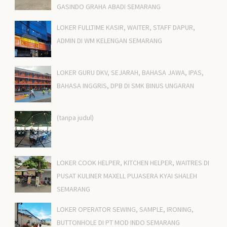
GASINDO GRAHA ABADI SEMARANG
LOKER FULLTIME KASIR, WAITER, STAFF DAPUR,
ADMIN DI WM KELENGAN SEMARANG
LOKER GURU DKV, SEJARAH, BAHASA JAWA, IPAS,
BAHASA INGGRIS, DPB DI SMK BINUS UNGARAN
(tanpa judul)
LOKER COOK HELPER, KITCHEN HELPER, WAITRES DI
PUSAT KULINER MAXELL PUJASERA KYAI SHALEH
SEMARANG
LOKER OPERATOR SEWING, SAMPLE, IRONING,
BUTTONHOLE DI PT MOD INDO SEMARANG