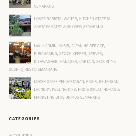
SEMARANG
LOKER BARISTA, WAITER, KITCHEN STAFF DI
AKHTARA EATRY & SKYVIEW SEMARANG
Loker ADMIN, KASIR, CLEANING SERVICE,
PURCHASING, STOCK KEEPER, SERVER,
DISHWASHER, MANAGER, CAPTAIN, SECURITY di
SUSHI-Q RESTO SEMARANG
LOKER STAFF PENDAFTARAN, KASIR, KEUANGAN,
LAUNDRY, KESLING & K3, HRD & DIKLAT, HUMAS &
MARKETING DI RS UNIMUS SEMARANG
CATEGORIES
ACCOUNTING