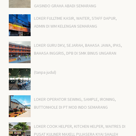
GASINDO GRAHA ABADI SEMARANG
LOKER FULLTIME KASIR, WAITER, STAFF DAPUR,
ADMIN DI WM KELENGAN SEMARANG
LOKER GURU DKV, SEJARAH, BAHASA JAWA, IPAS,
BAHASA INGGRIS, DPB DI SMK BINUS UNGARAN
(tanpa judul)
LOKER OPERATOR SEWING, SAMPLE, IRONING,
BUTTONHOLE DI PT MOD INDO SEMARANG
LOKER COOK HELPER, KITCHEN HELPER, WAITRES DI
PUSAT KULINER MAXELL PUJASERA KYAI SHALEH