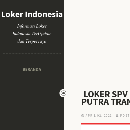
Loker Indonesia
Informasi Loker
Indonesia TerUpdate
dan Terpercaya
BERANDA
LOKER SPV 
PUTRA TRA
APRIL 02, 2021
POST