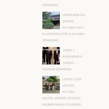
SEMARANG
LOKER BARISTA,
WAITER,
KITCHEN STAFF
DI AKHTARA EATRY & SKYVIEW
SEMARANG
LOKER 2
KARYAWAN DI
TUXEDO
FASHION SEMARANG
LOKER COOK
HELPER,
KITCHEN
HELPER, WAITRES DI PUSAT
KULINER MAXELL PUJASERA