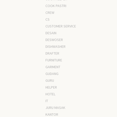
COOK PASTRI
CREW
CS
CUSTOMER SERVICE
DESAIN
DESWOSER
DISHWASHER
DRAFTER
FURNITURE
GARMENT
GUDANG
GURU
HELPER
HOTEL
IT
JURU MASAK
KANTOR