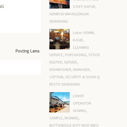
NG
STAFF DAPUR,
ADMIN DI WM KELENGAN
SEMARANG
Loker ADMIN,
KASIR,
CLEANING
Posting Lama
SERVICE, PURCHASING, STOCK
KEEPER, SERVER,
DISHWASHER, MANAGER,
CAPTAIN, SECURITY di SUSHI-Q
RESTO SEMARANG
LOKER
OPERATOR
SEWING,
SAMPLE, IRONING,
BUTTONHOLE DI PT MOD INDO