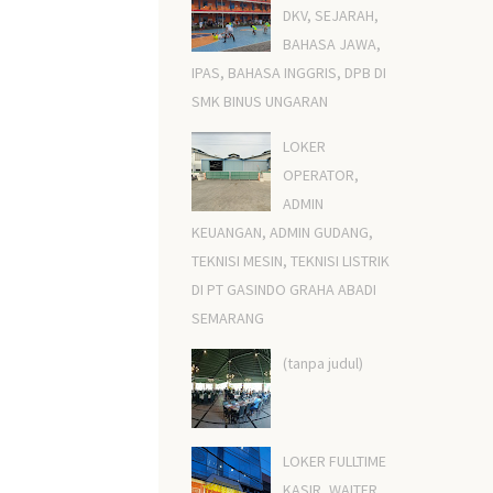
DKV, SEJARAH,
BAHASA JAWA,
IPAS, BAHASA INGGRIS, DPB DI
SMK BINUS UNGARAN
LOKER
OPERATOR,
ADMIN
KEUANGAN, ADMIN GUDANG,
TEKNISI MESIN, TEKNISI LISTRIK
DI PT GASINDO GRAHA ABADI
SEMARANG
(tanpa judul)
LOKER FULLTIME
KASIR, WAITER,