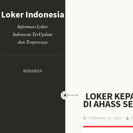
Loker Indonesia
Informasi Loker
Indonesia TerUpdate
dan Terpercaya
BERANDA
LOKER KEP
DI AHASS 
FEBRUARI 25, 2021
P