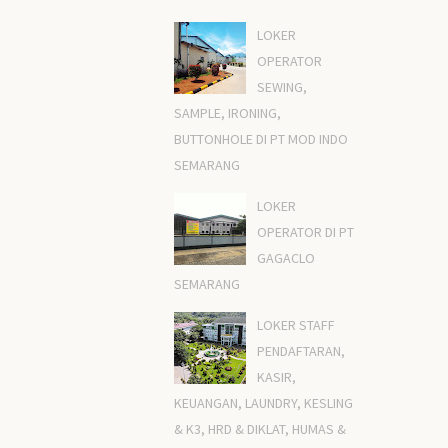
LOKER
OPERATOR
SEWING,
SAMPLE, IRONING,
BUTTONHOLE DI PT MOD INDO
SEMARANG
LOKER
OPERATOR DI PT
GAGACLO
SEMARANG
LOKER STAFF
PENDAFTARAN,
KASIR,
KEUANGAN, LAUNDRY, KESLING
& K3, HRD & DIKLAT, HUMAS &