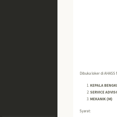
Dibuka loker di AHASS
KEPALA BENGKE
SERVICE ADVIS
MEKANIK (M)
Syarat: