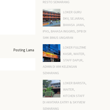
RESTO SEMARANG
LOKER GURU
DKV, SEJARAH,
BAHASA JAWA,
IPAS, BAHASA INGGRIS, DPB DI
SMK BINUS UNGARAN
LOKER FULLTIME
Posting Lama
KASIR, WAITER,
STAFF DAPUR,
ADMIN DI WM KELENGAN
SEMARANG
LOKER BARISTA,
WAITER,
KITCHEN STAFF
DI AKHTARA EATRY & SKYVIEW
SEMARANG