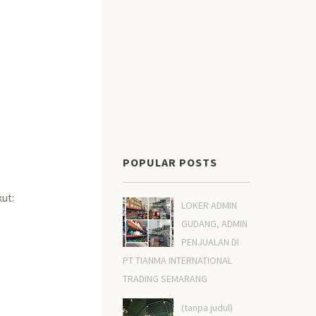
POPULAR POSTS
kut:
LOKER ADMIN
GUDANG, ADMIN
PENJUALAN DI
PT TIANMA INTERNATIONAL
TRADING SEMARANG
(tanpa judul)