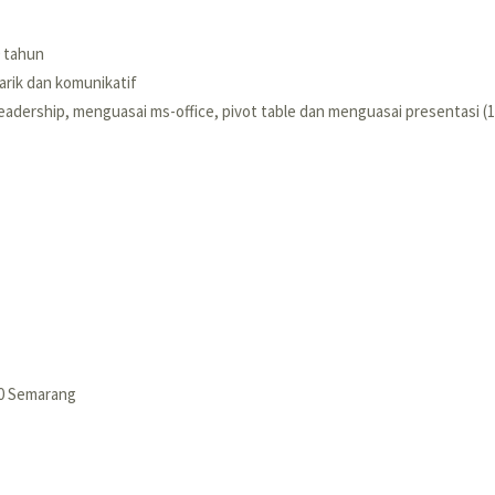
0 tahun
rik dan komunikatif
eadership, menguasai ms-office, pivot table dan menguasai presentasi (1
40 Semarang